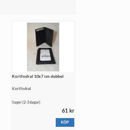
Kortfodral 10x7 cm dubbel
Kortfodral
I lager (
2-3 dagar
)
61 kr