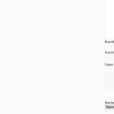
Korth
Korthå
I lager 
Sorte