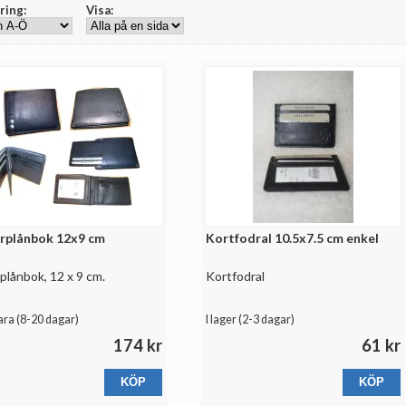
ring:
Visa:
arplånbok 12x9 cm
Kortfodral 10.5x7.5 cm enkel
rplånbok, 12 x 9 cm.
Kortfodral
ara (
8-20 dagar
)
I lager (
2-3 dagar
)
174 kr
61 kr