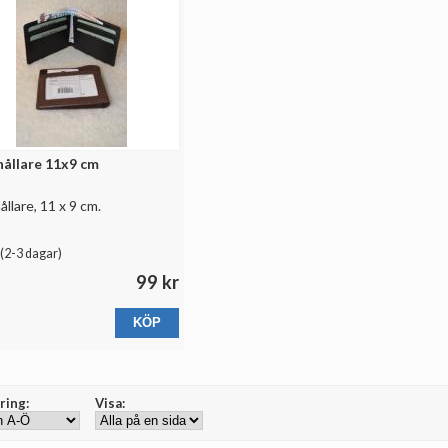
ållare 11x9 cm
llare, 11 x 9 cm.
(
2-3 dagar
)
99 kr
ring:
Visa: