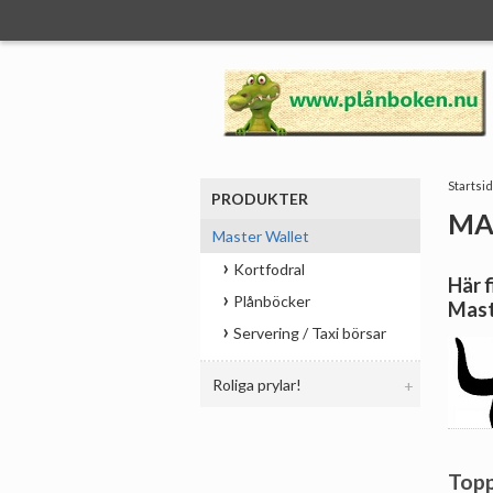
:
Startsi
PRODUKTER
MA
Master Wallet
Kortfodral
Här f
Plånböcker
Mast
Servering / Taxi börsar
Roliga prylar!
Topp