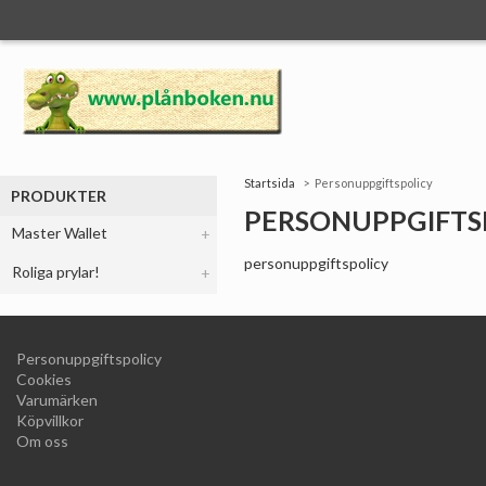
Startsida
Personuppgiftspolicy
PRODUKTER
PERSONUPPGIFTS
Master Wallet
personuppgiftspolicy
Roliga prylar!
Personuppgiftspolicy
Cookies
Varumärken
Köpvillkor
Om oss