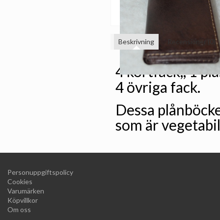
Beskrivning
Recensioner (0)
4 kortfack,, 1 pl
4 övriga fack.
Dessa plånböcker
som är vegetabil
Personuppgiftspolicy
Cookies
Varumärken
Köpvillkor
Om oss